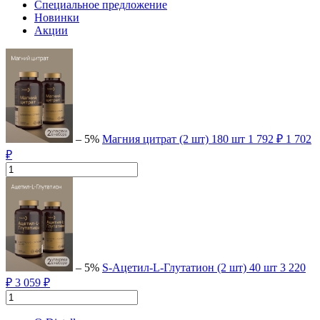
Специальное предложение
Новинки
Акции
– 5%
Магния цитрат (2 шт)
180 шт
1 792 ₽
1 702
₽
– 5%
S-Ацетил-L-Глутатион (2 шт)
40 шт
3 220
₽
3 059 ₽