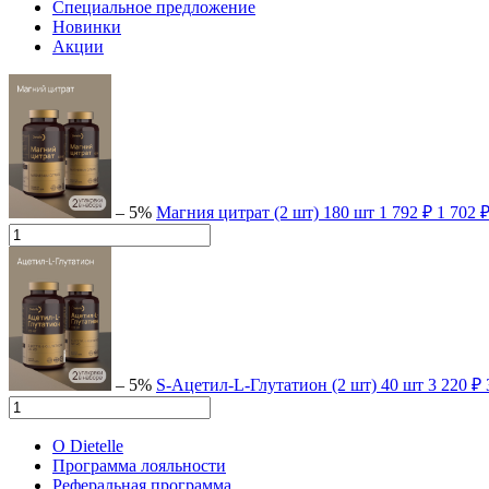
Специальное предложение
Новинки
Акции
– 5%
Магния цитрат (2 шт)
180 шт
1 792 ₽
1 702 
– 5%
S-Ацетил-L-Глутатион (2 шт)
40 шт
3 220 ₽
О Dietelle
Программа лояльности
Реферальная программа