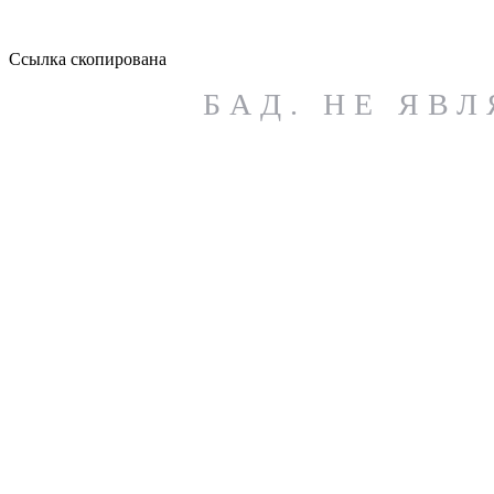
Ссылка скопирована
Каталог
БАД. НЕ ЯВ
Все товары
Наборы
Хиты
Акции
Новинки
Красота
Для ЖКТ
От стресса
Покупателям
Возврат товаров и денежных средств
Доставка
Оплата
Программа лояльности
Реферальная программа
О Dietelle
Производство
Полезные материалы
Специалистам
Где купить
Партнерам