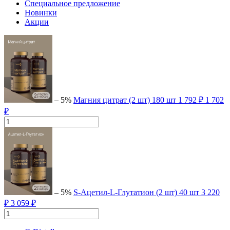
Специальное предложение
Новинки
Акции
– 5%
Магния цитрат (2 шт)
180 шт
1 792 ₽
1 702
₽
– 5%
S-Ацетил-L-Глутатион (2 шт)
40 шт
3 220
₽
3 059 ₽