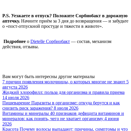
P.S. Уезжаете в отпуск? Положите Сорбиобакт в дорожную
аптечку.
Начните приём за 3 дня до возвращения — и забудьте
о «пост-отпускной простуде и тяжести в животе».
Подробнее
о
Dietelle Сорбиобакт
— состав, механизм
действия, отзывы.
Вам могут быть интересны
другие материалы
7 причин появления молочницы, о которых многие не знают
5
августа
2026
Жидкий хлорофилл: польза для организма и правила приема
14 июля
2026
Пищеварение
Паразиты в организме: откуда берутся и как
снизить риск заражения?
8 июля
2026
Витамины и минералы
40 признаков дефицита витаминов и
минералов: как понять, чего не хватает организму
4 июня
2026
Красота
Почему волосы выпадают: причины, симптомы и что