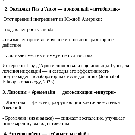
2. Экстракт Пау д’Арко — природный «антибиотик»
Этот древний ингредиент из Южной Америки:
- подавляет рост Candida
- оказывает противовирусное и противопаразитарное
действие
- усиливает местный иммунитет слизистых
Интересно: Пау д’Арко использовали ещё индейцы Тупи для
лечения инфекций — и сегодня его эффективность
подтверждена в лабораторных исследованиях (Journal of
Ethnopharmacology, 2023).
3. Лизоцим + бромелайн — детоксикация «изнутри»
-
Лизоцим — фермент, разрушающий клеточные стенки
бактерий.
- Бромелайн (из ананаса) — снижает воспаление, улучшает
пищеварение, выводит токсины.
4. Энтеросорбент — «убирает за собой»