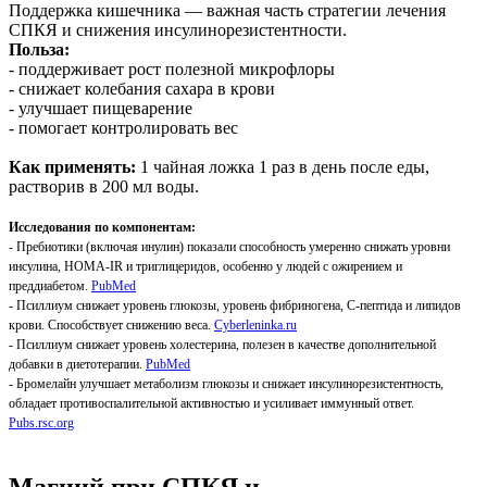
Поддержка кишечника — важная часть стратегии лечения
СПКЯ и снижения инсулинорезистентности.
Польза:
- поддерживает рост полезной микрофлоры
- снижает колебания сахара в крови
- улучшает пищеварение
- помогает контролировать вес
Как применять:
1 чайная ложка 1 раз в день после еды,
растворив в 200 мл воды.
Исследования по компонентам:
- Пребиотики (включая инулин) показали способность умеренно снижать уровни
инсулина, HOMA-IR и триглицеридов, особенно у людей с ожирением и
преддиабетом.
PubMed
- Псиллиум снижает уровень глюкозы, уровень фибриногена, С-пептида и липидов
крови. Способствует снижению веса.
Сyberleninka.ru
- Псиллиум снижает уровень холестерина, полезен в качестве дополнительной
добавки в диетотерапии.
PubMed
- Бромелайн улучшает метаболизм глюкозы и снижает инсулинорезистентность,
обладает противоспалительной активностью и усиливает иммунный ответ.
Pubs.rsc.org
Магний при СПКЯ и