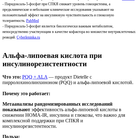
- Пиридоксаль-5-фосфат при СПКЯ снижает уровень гомоцистеина, а
предклинические и небольшие клинические исследования указывают на
положительный эффект на инсулиновую чувствительность и глюкозную
толерантность.
PubMed
- Пиридоксаль-5-фосфат является биологически важным метаболитом,
непосредственно участвующим в качестве кофактора во множестве внутриклеточных
реакций.
Сyberleninka.ru
Альфа-липоевая кислота при
инсулинорезистентности
Что это:
PQQ + ALA
— продукт Dietelle с
пирролохинолинхиноном (PQQ) и альфа-липоевой кислотой.
Почему это работает:
Метаанализы рандомизированных исследований
показывают
эффективность альфа-липоевой кислоты в
снижении HOMA-IR, инсулина и глюкозы, что важно для
комплексной поддержки при СПКЯ и
инсулинорезистентности.
Польза: