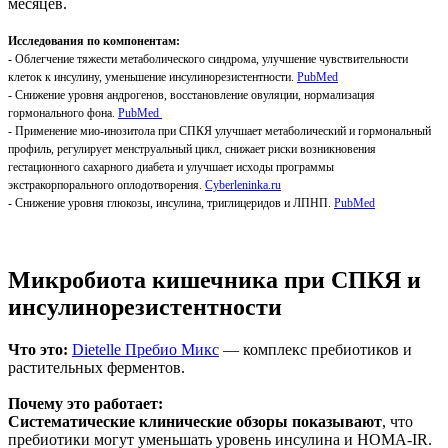
месяцев.
Исследования по компонентам:
- Облегчение тяжести метаболического синдрома, улучшение чувствительности
клеток к инсулину, уменьшение инсулинорезистентности.
PubMed
- Снижение уровня андрогенов, восстановление овуляции, нормализация
гормонального фона.
PubMed
- Применение мио-инозитола при СПКЯ улучшает метаболический и гормональный
профиль, регулирует менструальный цикл, снижает риски возникновения
гестационного сахарного диабета и улучшает исходы программы
экстракорпорального оплодотворения.
Cyberleninka.ru
- Снижение уровня глюкозы, инсулина, триглицеридов и ЛПНП.
PubMed
Микробиота кишечника при СПКЯ и
инсулинорезистентности
Что это:
Dietelle Пребио Микс
— комплекс пребиотиков и
растительных ферментов.
Почему это работает:
Систематические клинические обзоры показывают
, что
пребиотики могут уменьшать уровень инсулина и HOMA-IR.