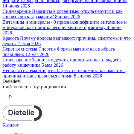
Жидкий хлорофилл: польза для организма и правила приема
14 июля
2026
Пищеварение
Паразиты в организме: откуда берутся и как
снизить риск заражения?
8 июля
2026
Витамины и минералы
40 признаков дефицита витаминов и
минералов: как понять, чего не хватает организму
4 июня
2026
Красота
Почему волосы выпадают: причины, симптомы и что
делать
15 мая
2026
Нервная система
Энергия
Формы магния: как выбрать
правильно
12 мая
2026
Пищеварение
Запор: что делать, причины и как наладить
работу кишечника
5 мая
2026
Нервная система
Энергия
Стресс и тревожность: симптомы,
причины и как справиться с ними
8 апреля
2026
Dietelle
®
твой эксперт
в нутрициологии
Каталог