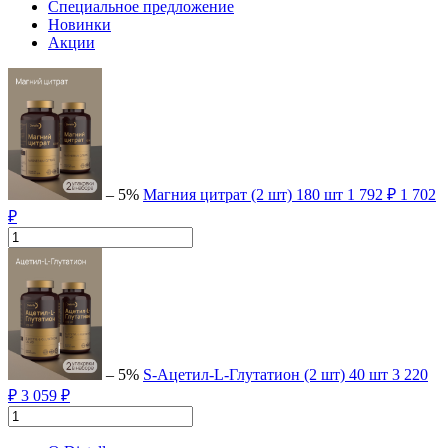
Специальное предложение
Новинки
Акции
– 5%
Магния цитрат (2 шт)
180 шт
1 792 ₽
1 702
₽
– 5%
S-Ацетил-L-Глутатион (2 шт)
40 шт
3 220
₽
3 059 ₽