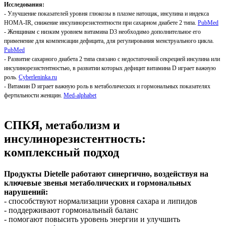
Исследования:
- Улучшение показателей уровня глюкозы в плазме натощак, инсулина и индекса
HOMA-IR, снижение инсулинорезистентности при сахарном диабете 2 типа.
PubMed
- Женщинам с низким уровнем витамина D3 необходимо дополнительное его
применение для компенсации дефицита, для регулирования менструального цикла.
PubMed
- Развитие сахарного диабета 2 типа связано с недостаточной секрецией инсулина или
инсулинорезистентностью, в развитии которых дефицит витамина D играет важную
роль.
Cyberleninka.ru
- Витамин D играет важную роль в метаболических и гормональных показателях
фертильности женщин.
Med-alphabet
СПКЯ, метаболизм и
инсулинорезистентность:
комплексный подход
Продукты Dietelle работают синергично, воздействуя на
ключевые звенья метаболических и гормональных
нарушений:
- способствуют нормализации уровня сахара и липидов
- поддерживают гормональный баланс
- помогают повысить уровень энергии и улучшить