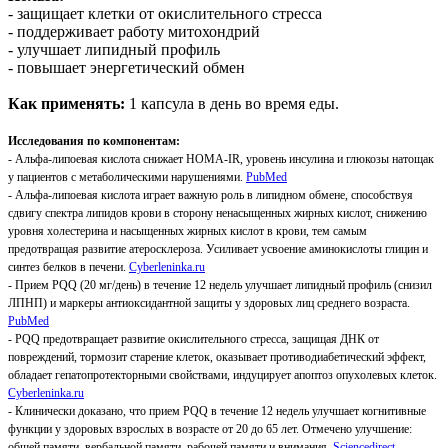
- защищает клетки от окислительного стресса
- поддерживает работу митохондрий
- улучшает липидный профиль
- повышает энергетический обмен
Как применять:
1 капсула в день во время еды.
Исследования по компонентам:
- Альфа-липоевая кислота снижает HOMA-IR, уровень инсулина и глюкозы натощак
у пациентов с метаболическими нарушениями.
PubMed
- Альфа-липоевая кислота играет важную роль в липидном обмене, способствуя
сдвигу спектра липидов крови в сторону ненасыщенных жирных кислот, снижению
уровня холестерина и насыщенных жирных кислот в крови, тем самым
предотвращая развитие атеросклероза. Усиливает усвоение аминокислоты глицин и
синтез белков в печени.
Сyberleninka.ru
- Прием PQQ (20 мг/день) в течение 12 недель улучшает липидный профиль (снизил
ЛПНП) и маркеры антиоксидантной защиты у здоровых лиц среднего возраста.
PubMed
- PQQ предотвращает развитие окислительного стресса, защищая ДНК от
повреждений, тормозит старение клеток, оказывает противодиабетический эффект,
обладает гепатопротекторными свойствами, индуцирует апоптоз опухолевых клеток.
Сyberleninka.ru
- Клинически доказано, что прием PQQ в течение 12 недель улучшает когнитивные
функции у здоровых взрослых в возрасте от 20 до 65 лет. Отмечено улучшение:
общей памяти, вербальной памяти, рабочей памяти и внимания.
Sciencedirect