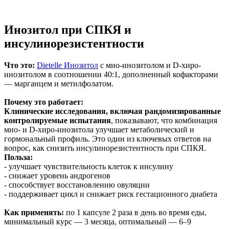
Инозитол при СПКЯ и
инсулинорезистентности
Что это:
Dietelle Инозитол
с мио-инозитолом и D-хиро-
инозитолом в соотношении 40:1, дополненный кофакторами
— марганцем и метилфолатом.
Почему это работает:
Клинические исследования, включая рандомизированные
контролируемые испытания
, показывают, что комбинация
мио- и D-хиро-инозитола улучшает метаболический и
гормональный профиль. Это один из ключевых ответов на
вопрос, как снизить инсулинорезистентность при СПКЯ.
Польза:
- улучшает чувствительность клеток к инсулину
- снижает уровень андрогенов
- способствует восстановлению овуляции
- поддерживает цикл и снижает риск гестационного диабета
Как применять:
по 1 капсуле 2 раза в день во время еды,
минимальный курс — 3 месяца, оптимальный — 6–9