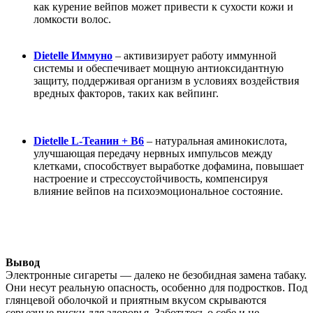
как курение вейпов может привести к сухости кожи и
ломкости волос.
Dietelle Иммуно
– активизирует работу иммунной
системы и обеспечивает мощную антиоксидантную
защиту, поддерживая организм в условиях воздействия
вредных факторов, таких как вейпинг.
Dietelle L-Теанин + В6
– натуральная аминокислота,
улучшающая передачу нервных импульсов между
клетками, способствует выработке дофамина, повышает
настроение и стрессоустойчивость, компенсируя
влияние вейпов на психоэмоциональное состояние.
Вывод
Электронные сигареты — далеко не безобидная замена табаку.
Они несут реальную опасность, особенно для подростков. Под
глянцевой оболочкой и приятным вкусом скрываются
серьезные риски для здоровья. Заботьтесь о себе и не