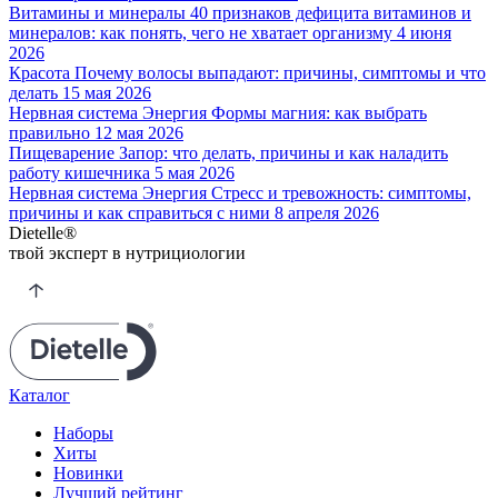
Витамины и минералы
40 признаков дефицита витаминов и
минералов: как понять, чего не хватает организму
4 июня
2026
Красота
Почему волосы выпадают: причины, симптомы и что
делать
15 мая
2026
Нервная система
Энергия
Формы магния: как выбрать
правильно
12 мая
2026
Пищеварение
Запор: что делать, причины и как наладить
работу кишечника
5 мая
2026
Нервная система
Энергия
Стресс и тревожность: симптомы,
причины и как справиться с ними
8 апреля
2026
Dietelle
®
твой эксперт
в нутрициологии
Каталог
Наборы
Хиты
Новинки
Лучший рейтинг