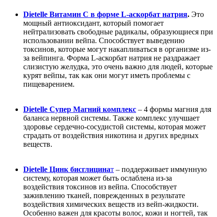
Dietelle Витамин С в форме L-аскорбат натрия
.
Это
мощный антиоксидант, который помогает
нейтрализовать свободные радикалы, образующиеся при
использовании вейпа. Способствует выведению
токсинов, которые могут накапливаться в организме из-
за вейпинга. Форма L-аскорбат натрия не раздражает
слизистую желудка, это очень важно для людей, которые
курят вейпы, так как они могут иметь проблемы с
пищеварением.
Dietelle Супер Магний комплекс
– 4 формы магния для
баланса нервной системы. Также комплекс улучшает
здоровье сердечно-сосудистой системы, которая может
страдать от воздействия никотина и других вредных
веществ.
Dietelle Цинк бисглицина
т
– поддерживает иммунную
систему, которая может быть ослаблена из-за
воздействия токсинов из вейпа. Способствует
заживлению тканей, поврежденных в результате
воздействия химических веществ из вейп-жидкости.
Особенно важен для красоты волос, кожи и ногтей, так