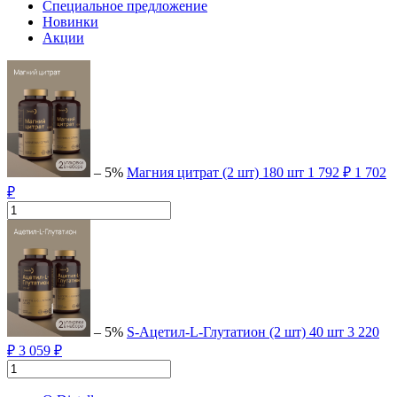
Специальное предложение
Новинки
Акции
– 5%
Магния цитрат (2 шт)
180 шт
1 792 ₽
1 702
₽
– 5%
S-Ацетил-L-Глутатион (2 шт)
40 шт
3 220
₽
3 059 ₽