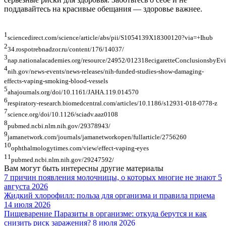
поддавайтесь на красивые обещания — здоровье важнее.
1
sciencedirect.com/science/article/abs/pii/S1054139X18300120?via=+Ihub
2
34.rospotrebnadzor.ru/content/176/14037/
3
nap.nationalacademies.org/resource/24952/012318ecigaretteConclusionsbyEvi
4
nih.gov/news-events/news-releases/nih-funded-studies-show-damaging-
effects-vaping-smoking-blood-vessels
5
ahajournals.org/doi/10.1161/JAHA.119.014570
6
respiratory-research.biomedcentral.com/articles/10.1186/s12931-018-0778-z
7
science.org/doi/10.1126/sciadv.aaz0108
8
pubmed.ncbi.nlm.nih.gov/29378943/
9
jamanetwork.com/journals/jamanetworkopen/fullarticle/2756260
10
ophthalmologytimes.com/view/effect-vaping-eyes
11
pubmed.ncbi.nlm.nih.gov/29247592/
Вам могут быть интересны
другие материалы
7 причин появления молочницы, о которых многие не знают
5
августа
2026
Жидкий хлорофилл: польза для организма и правила приема
14 июля
2026
Пищеварение
Паразиты в организме: откуда берутся и как
снизить риск заражения?
8 июля
2026